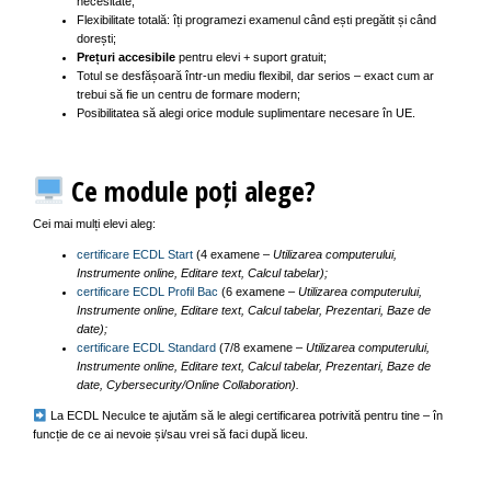
necesitate;
Flexibilitate totală: îți programezi examenul când ești pregătit și când
dorești;
Prețuri accesibile
pentru elevi + suport gratuit;
Totul se desfășoară într-un mediu flexibil, dar serios – exact cum ar
trebui să fie un centru de formare modern;
Posibilitatea să alegi orice module suplimentare necesare în UE.
Ce module poți alege?
Cei mai mulți elevi aleg:
certificare ECDL Start
(4 examene –
Utilizarea computerului,
Instrumente online, Editare text, Calcul tabelar);
certificare ECDL Profil Bac
(6 examene –
Utilizarea computerului,
Instrumente online, Editare text, Calcul tabelar, Prezentari, Baze de
date);
certificare ECDL Standard
(7/8 examene –
Utilizarea computerului,
Instrumente online, Editare text, Calcul tabelar, Prezentari, Baze de
date, Cybersecurity/Online Collaboration).
La ECDL Neculce te ajutăm să le alegi certificarea potrivită pentru tine – în
funcție de ce ai nevoie și/sau vrei să faci după liceu.