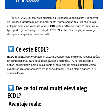
În 2025-2026, nu mai este suficient să “te pricepi la calculator”. Fie că vrei
să urmezi o facultate bună, să aplici pentru burse sau să fii cu un pas în fața
colegilor când vine vorba de joburi,
ECDL
este certificarea care te pune într-o
ligă aparte. Și dacă alegi să o obții la
ECDL Neculce București
, faci o alegere
de top – strategică, nu doar comodă.
Ce este ECDL?
ECDL
(sau
European Computer Driving Licence
) este o diplomă recunoscută la
nivel internațional, care dovedește că știi să lucrezi cu PC-ul, cu aplicațiile
Office, să navighezi online în siguranță și că ai skill-uri digitale actuale. Adică
exact lucrurile care contează azi în orice domeniu, fie că alegi o carieră în IT
sau în altceva.
De ce tot mai mulți elevi aleg
ECDL?
Avantaje reale: