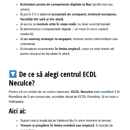
Echivalezi proba de competențe digitale la Bac
(profil real sau
uman);
Îți pui în CV o diplomă
acceptată de companii, instituții europene,
facultăți din țară și din afară
;
Ai acces la
module utile în viața reală
, nu doar exerciții banale;
Îți demonstrezi competențele digitale – un must în orice carieră
modernă;
Ai
un avantaj strategic la angajare
, inclusiv pentru internshipuri sau
voluntariat;
Echivalarea examenelor
în limba engleză
, ceea ce este foarte util
pentru dosarul de facultate în afară.
De ce să alegi centrul ECDL
Neculce?
Pentru că nu vorbim de un centru oarecare.
ECDL Neculce
este
numărul 1 în
România
de 5 ani consecutiv, acreditat oficial de ECDL România. Și nu este o
întâmplare.
Aici ai:
Suport real și explicații pe înțelesul tău în orice moment ai nevoie;
Testare și pregătire în limba română sau engleză
, în funcție de