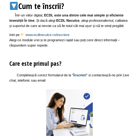
Cum te înscrii?
Într-un viitor digital,
ECDL este una dintre cele mai simple și eficiente
investiții în tine
. Și dacă alegi
ECDL
Neculce
, alegi profesionalismul, calitatea
și suportul de care ai nevoie ca să fie totul cât mai ușor și să te simți pregătit.
Intri pe
www.ecdlneculce.ro/inscriere
Alegi ce module vrei și te programezi rapid sau poți cere direct informații –
răspundem super repede.
Care este primul pas?
Completează corect formularul de la “
Înscrieri
” si contactează-ne prin Live
chat, telefonic sau email