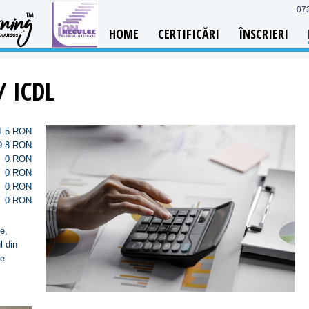
07
HOME
CERTIFICĂRI
ÎNSCRIERI
 / ICDL
1.5 RON
9.8 RON
0 RON
0 RON
0 RON
0 RON
re,
l din
de