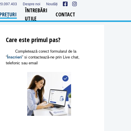
20.097.403
Despre noi
Noutăți
ÎNTREBĂRI
PREȚURI
CONTACT
UTILE
Care este primul pas?
Completează corect formularul de la
“
Înscrieri
” si contactează-ne prin Live chat,
telefonic sau email