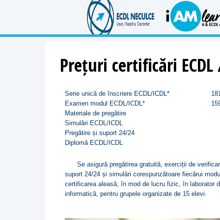
Prețuri certificări ECDL
Serie unică de
înscriere
ECDL/ICDL*
18
Examen
modul
ECDL/ICDL*
15
Materiale de pregătire
Simulări ECDL/ICDL
Pregătire și suport 24/24
Diplomă ECDL/ICDL
Se asigură pregătirea gratuită, exerciții de verifica
suport 24/24 și simulări corespunzătoare fiecărui modu
certificarea aleasă, în mod de lucru fizic, în laborator 
informatică, pentru grupele organizate de 15 elevi.