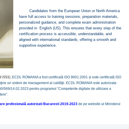
Candidates from the European Union or North America
have full access to training sessions, preparation materials,
personalized guidance, and complete exam administration
provided in English (US). This ensures that every step of the
certification process is accessible, understandable, and
aligned with international standards, offering a smooth and
supportive experience.
41553).
ECDL ROMANIA a fost certificată ISO 9001:2001 și este certificată ISO
ţine un sistem de management al calităţii.
ECDL ROMANIA
este autorizata
 40/569/14.02.2023 pentru programul “Competente digitale de utilizare a
tere”.
mare profesională autorizati Bucuresti 2019-2023
de pe website-ul Ministerul