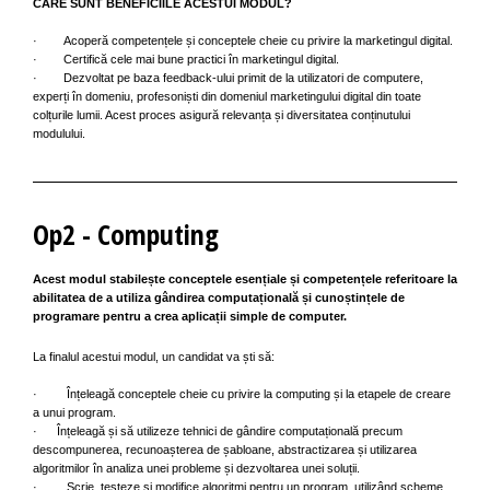
CARE SUNT BENEFICIILE ACESTUI MODUL?
· Acoperă competențele și conceptele cheie cu privire la marketingul digital.
· Certifică cele mai bune practici în marketingul digital.
· Dezvoltat pe baza feedback-ului primit de la utilizatori de computere,
experți în domeniu, profesoniști din domeniul marketingului digital din toate
colțurile lumii. Acest proces asigură relevanța și diversitatea conținutului
modulului.
Op2 - Computing
Acest modul stabilește conceptele esențiale și competențele referitoare la
abilitatea de a utiliza gândirea computațională și cunoștințele de
programare pentru a crea aplicații simple de computer.
La finalul acestui modul, un candidat va ști să:
· Înțeleagă conceptele cheie cu privire la computing și la etapele de creare
a unui program.
· Înțeleagă și să utilizeze tehnici de gândire computațională precum
descompunerea, recunoașterea de șabloane, abstractizarea și utilizarea
algoritmilor în analiza unei probleme și dezvoltarea unei soluții.
· Scrie, testeze și modifice algoritmi pentru un program, utilizând scheme