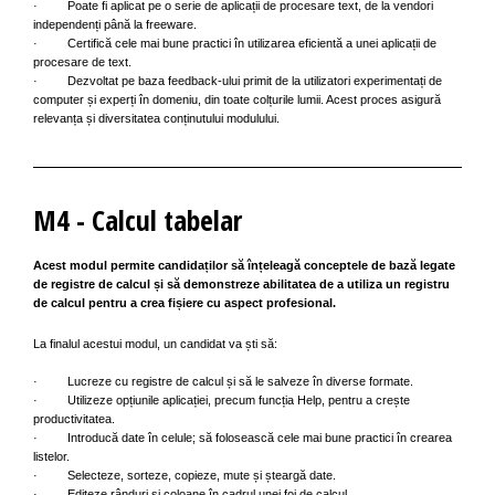
· Poate fi aplicat pe o serie de aplicații de procesare text, de la vendori
independenți până la freeware.
· Certifică cele mai bune practici în utilizarea eficientă a unei aplicații de
procesare de text.
· Dezvoltat pe baza feedback-ului primit de la utilizatori experimentați de
computer și experți în domeniu, din toate colțurile lumii. Acest proces asigură
relevanța și diversitatea conținutului modulului.
M4 - Calcul tabelar
Acest modul permite candidaților să înțeleagă conceptele de bază legate
de registre de calcul și să demonstreze abilitatea de a utiliza un registru
de calcul pentru a crea fișiere cu aspect profesional.
La finalul acestui modul, un candidat va ști să:
· Lucreze cu registre de calcul și să le salveze în diverse formate.
· Utilizeze opțiunile aplicației, precum funcția Help, pentru a crește
productivitatea.
· Introducă date în celule; să folosească cele mai bune practici în crearea
listelor.
· Selecteze, sorteze, copieze, mute și șteargă date.
· Editeze rânduri și coloane în cadrul unei foi de calcul.