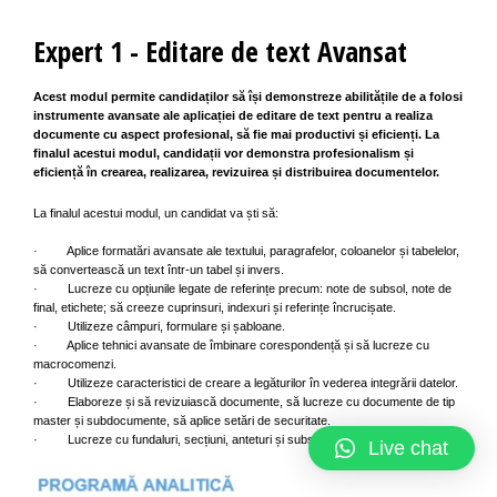
Expert 1 - Editare de text Avansat
Acest modul permite candidaților să își demonstreze abilitățile de a folosi
instrumente avansate ale aplicației de editare de text pentru a realiza
documente cu aspect profesional, să fie mai productivi și eficienți. La
finalul acestui modul, candidații vor demonstra profesionalism și
eficiență în crearea, realizarea, revizuirea și distribuirea documentelor.
La finalul acestui modul, un candidat va ști să:
· Aplice formatări avansate ale textului, paragrafelor, coloanelor și tabelelor,
să convertească un text într-un tabel și invers.
· Lucreze cu opțiunile legate de referințe precum: note de subsol, note de
final, etichete; să creeze cuprinsuri, indexuri și referințe încrucișate.
· Utilizeze câmpuri, formulare și șabloane.
· Aplice tehnici avansate de îmbinare corespondență și să lucreze cu
macrocomenzi.
· Utilizeze caracteristici de creare a legăturilor în vederea integrării datelor.
· Elaboreze și să revizuiască documente, să lucreze cu documente de tip
master și subdocumente, să aplice setări de securitate.
· Lucreze cu fundaluri, secțiuni, anteturi și subsoluri.
Live chat