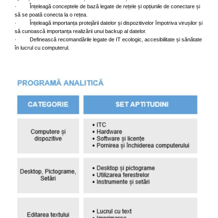
· Înțeleagă conceptele de bază legate de rețele și opțiunile de conectare și
să se poată conecta la o rețea.
· Înțeleagă importanța protejării datelor și dispozitivelor împotriva virușilor și
să cunoască importanța realizării unui backup al datelor.
· Definească recomandările legate de IT ecologic, accesibilitate și sănătate
în lucrul cu computerul.