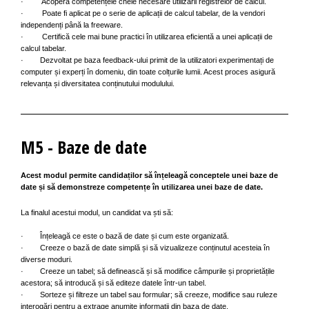
· Acoperă competențele cheie necesare utilizării registrelor de calcul.
· Poate fi aplicat pe o serie de aplicații de calcul tabelar, de la vendori
independenți până la freeware.
· Certifică cele mai bune practici în utilizarea eficientă a unei aplicații de
calcul tabelar.
· Dezvoltat pe baza feedback-ului primit de la utilizatori experimentați de
computer și experți în domeniu, din toate colțurile lumii. Acest proces asigură
relevanța și diversitatea conținutului modulului.
M5 - Baze de date
Acest modul permite candidaților să înțeleagă conceptele unei baze de
date și să demonstreze competențe în utilizarea unei baze de date.
La finalul acestui modul, un candidat va ști să:
· Înțeleagă ce este o bază de date și cum este organizată.
· Creeze o bază de date simplă și să vizualizeze conținutul acesteia în
diverse moduri.
· Creeze un tabel; să definească și să modifice câmpurile și proprietățile
acestora; să introducă și să editeze datele într-un tabel.
· Sorteze și filtreze un tabel sau formular; să creeze, modifice sau ruleze
interogări pentru a extrage anumite informații din baza de date.