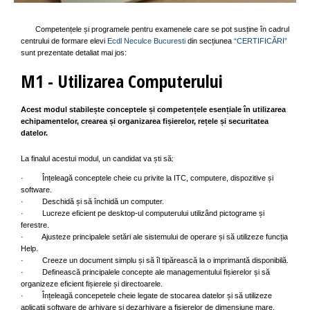
Competențele și programele pentru examenele care se pot susține în cadrul
centrului de formare elevi
Ecdl Neculce Bucuresti
din secțiunea
“CERTIFICĂRI”
sunt prezentate detaliat mai jos:
M1 - Utilizarea Computerului
Acest modul stabilește conceptele și competențele esențiale în utilizarea
echipamentelor, crearea și organizarea fișierelor, rețele și securitatea
datelor.
La finalul acestui modul, un candidat va ști să:
· Înțeleagă conceptele cheie cu privite la ITC, computere, dispozitive și
software.
· Deschidă și să închidă un computer.
· Lucreze eficient pe desktop-ul computerului utilizând pictograme și
ferestre.
· Ajusteze principalele setări ale sistemului de operare și să utilizeze funcția
Help.
· Creeze un document simplu și să îl tipărească la o imprimantă disponibilă.
· Definească principalele concepte ale managementului fișierelor și să
organizeze eficient fișierele și directoarele.
· Înțeleagă concepetele cheie legate de stocarea datelor și să utilizeze
aplicații software de arhivare și dezarhivare a fișierelor de dimensiune mare.