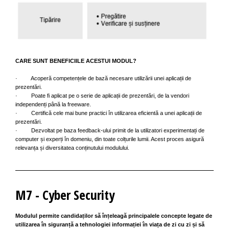
CARE SUNT BENEFICIILE ACESTUI MODUL?
· Acoperă competențele de bază necesare utilizării unei aplicații de
prezentări.
· Poate fi aplicat pe o serie de aplicații de prezentări, de la vendori
independenți până la freeware.
· Certifică cele mai bune practici în utilizarea eficientă a unei aplicații de
prezentări.
· Dezvoltat pe baza feedback-ului primit de la utilizatori experimentați de
computer și experți în domeniu, din toate colțurile lumii. Acest proces asigură
relevanța și diversitatea conținutului modulului.
M7 - Cyber Security
Modulul permite candidaților să înțeleagă principalele concepte legate de
utilizarea în siguranță a tehnologiei informației în viața de zi cu zi și să