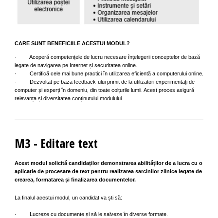
CARE SUNT BENEFICIILE ACESTUI MODUL?
· Acoperă competențele de lucru necesare înțelegerii conceptelor de bază
legate de navigarea pe Internet și securitatea online.
· Certifică cele mai bune practici în utilizarea eficientă a computerului online.
· Dezvoltat pe baza feedback-ului primit de la utilizatori experimentați de
computer și experți în domeniu, din toate colțurile lumii. Acest proces asigură
relevanța și diversitatea conținutului modulului.
M3 - Editare text
Acest modul solicită candidaților demonstrarea abilităților de a lucra cu o
aplicație de procesare de text pentru realizarea sarcinilor zilnice legate de
crearea, formatarea și finalizarea documentelor.
La finalul acestui modul, un candidat va ști să:
· Lucreze cu documente și să le salveze în diverse formate.