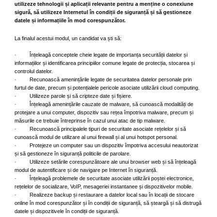
utilizeze tehnologii și aplicații relevante pentru a menține o conexiune
sigură, să utilizeze Internetul în condiții de siguranță și să gestioneze
datele și informațiile în mod corespunzător.
La finalul acestui modul, un candidat va ști să:
· Înțeleagă conceptele cheie legate de importanța securității datelor și
informațiilor și identificarea principiilor comune legate de protecția, stocarea și
controlul datelor.
· Recunoască amenințările legate de securitatea datelor personale prin
furtul de date, precum și potențialele pericole asociate utilizării cloud computing.
· Utilizeze parole și să cripteze date și fișiere.
· Înțeleagă amenințările cauzate de malware, să cunoască modalități de
protejare a unui computer, dispozitiv sau rețea împotriva malware, precum și
măsurile ce trebuie întreprinse în cazul unui atac de tip malware.
· Recunoască principalele tipuri de securitate asociate rețelelor și să
cunoască modul de utilizare al unui firewall și al unui hotspot personal.
· Protejeze un computer sau un dispozitiv împotriva accesului neautorizat
și să gestioneze în siguranță politicile de parolare.
· Utilizeze setările corespunzătoare ale unui browser web și să înțeleagă
modul de autentificare și de navigare pe Internet în siguranță.
· Înțeleagă problemele de securitate asociate utilizării poștei electronice,
rețelelor de socializare, VoIP, mesageriei instantanee și dispozitivelor mobile.
· Realizeze backup și restaurare a datelor local sau în locații de stocare
online în mod corespunzător și în condiții de siguranță, să șteargă și să distrugă
datele și dispozitivele în condiții de siguranță.