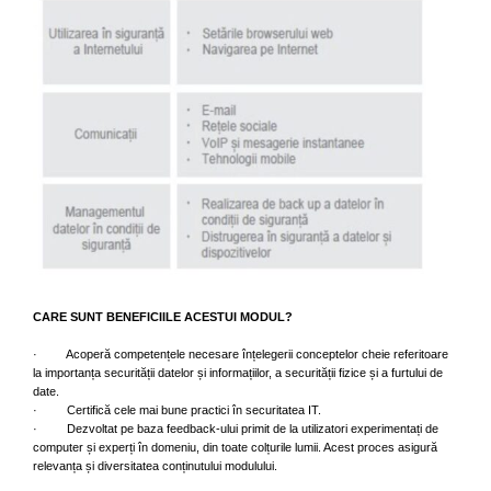
CARE SUNT BENEFICIILE ACESTUI MODUL?
· Acoperă competențele necesare înțelegerii conceptelor cheie referitoare
la importanța securității datelor și informațiilor, a securității fizice și a furtului de
date.
· Certifică cele mai bune practici în securitatea IT.
· Dezvoltat pe baza feedback-ului primit de la utilizatori experimentați de
computer și experți în domeniu, din toate colțurile lumii. Acest proces asigură
relevanța și diversitatea conținutului modulului.