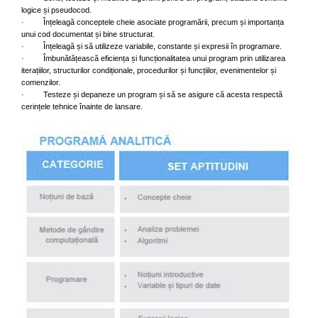
logice și pseudocod.
· Înțeleagă conceptele cheie asociate programării, precum și importanța
unui cod documentat și bine structurat.
· Înțeleagă și să utilizeze variabile, constante și expresii în programare.
· Îmbunătățească eficiența și funcționalitatea unui program prin utilizarea
iterațiilor, structurilor condiționale, procedurilor și funcțiilor, evenimentelor și
comenzilor.
· Testeze și depaneze un program și să se asigure că acesta respectă
cerințele tehnice înainte de lansare.