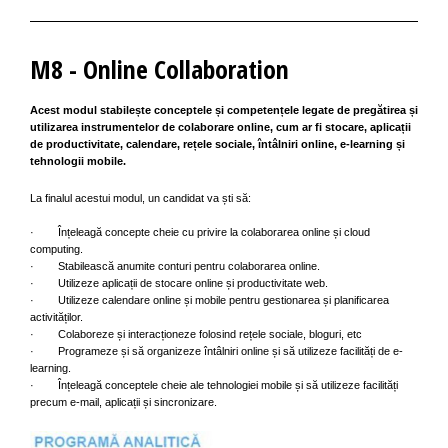
M8 - Online Collaboration
Acest modul stabilește conceptele și competențele legate de pregătirea și
utilizarea instrumentelor de colaborare online, cum ar fi stocare, aplicații
de productivitate, calendare, rețele sociale, întâlniri online, e-learning și
tehnologii mobile.
La finalul acestui modul, un candidat va ști să:
· Înțeleagă concepte cheie cu privire la colaborarea online și cloud
computing.
· Stabilească anumite conturi pentru colaborarea online.
· Utilizeze aplicații de stocare online și productivitate web.
· Utilizeze calendare online și mobile pentru gestionarea și planificarea
activităților.
· Colaboreze și interacționeze folosind rețele sociale, bloguri, etc
· Programeze și să organizeze întâlniri online și să utilizeze facilități de e-
learning.
· Înțeleagă conceptele cheie ale tehnologiei mobile și să utilizeze facilități
precum e-mail, aplicații și sincronizare.