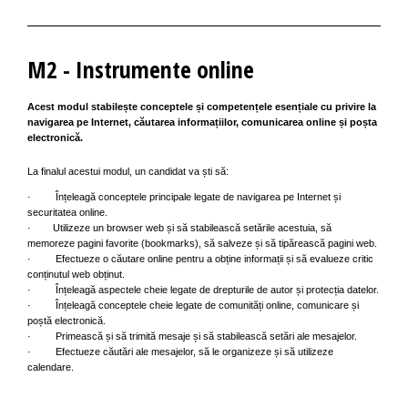
M2 - Instrumente online
Acest modul stabilește conceptele și competențele esențiale cu privire la
navigarea pe Internet, căutarea informațiilor, comunicarea online și poșta
electronică.
La finalul acestui modul, un candidat va ști să:
· Înțeleagă conceptele principale legate de navigarea pe Internet și
securitatea online.
· Utilizeze un browser web și să stabilească setările acestuia, să
memoreze pagini favorite (bookmarks), să salveze și să tipărească pagini web.
· Efectueze o căutare online pentru a obține informații și să evalueze critic
conținutul web obținut.
· Înțeleagă aspectele cheie legate de drepturile de autor și protecția datelor.
· Înțeleagă conceptele cheie legate de comunități online, comunicare și
poștă electronică.
· Primească și să trimită mesaje și să stabilească setări ale mesajelor.
· Efectueze căutări ale mesajelor, să le organizeze și să utilizeze
calendare.