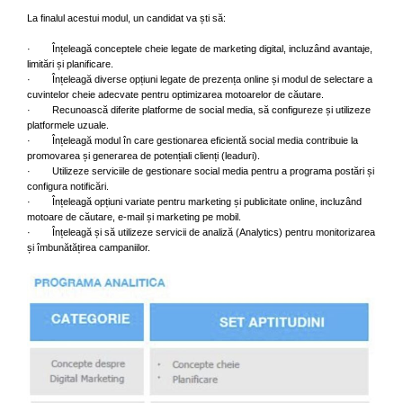
La finalul acestui modul, un candidat va ști să:
· Înțeleagă conceptele cheie legate de marketing digital, incluzând avantaje,
limitări și planificare.
· Înțeleagă diverse opțiuni legate de prezența online și modul de selectare a
cuvintelor cheie adecvate pentru optimizarea motoarelor de căutare.
· Recunoască diferite platforme de social media, să configureze și utilizeze
platformele uzuale.
· Înțeleagă modul în care gestionarea eficientă social media contribuie la
promovarea și generarea de potențiali clienți (leaduri).
· Utilizeze serviciile de gestionare social media pentru a programa postări și
configura notificări.
· Înțeleagă opțiuni variate pentru marketing și publicitate online, incluzând
motoare de căutare, e-mail și marketing pe mobil.
· Înțeleagă și să utilizeze servicii de analiză (Analytics) pentru monitorizarea
și îmbunătățirea campaniilor.