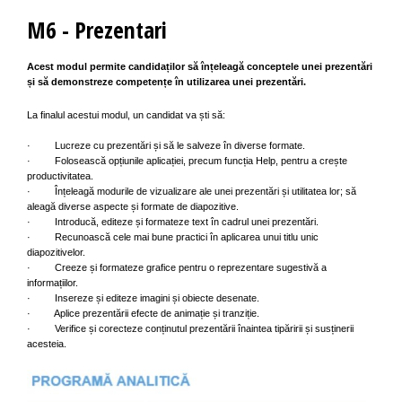
M6 - Prezentari
Acest modul permite candidaților să înțeleagă conceptele unei prezentări
și să demonstreze competențe în utilizarea unei prezentări.
La finalul acestui modul, un candidat va ști să:
· Lucreze cu prezentări și să le salveze în diverse formate.
· Folosească opțiunile aplicației, precum funcția Help, pentru a crește
productivitatea.
· Înțeleagă modurile de vizualizare ale unei prezentări și utilitatea lor; să
aleagă diverse aspecte și formate de diapozitive.
· Introducă, editeze și formateze text în cadrul unei prezentări.
· Recunoască cele mai bune practici în aplicarea unui titlu unic
diapozitivelor.
· Creeze și formateze grafice pentru o reprezentare sugestivă a
informațiilor.
· Insereze și editeze imagini și obiecte desenate.
· Aplice prezentării efecte de animație și tranziție.
· Verifice și corecteze conținutul prezentării înaintea tipăririi și susținerii
acesteia.