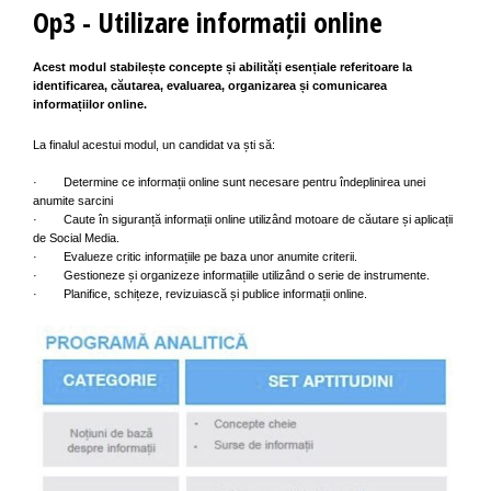
Op3 - Utilizare informații online
Acest modul stabilește concepte și abilități esențiale
referitoare la
identificarea, căutarea, evaluarea,
organizarea și comunicarea
informațiilor online.
La finalul acestui modul, un candidat va ști să:
· Determine ce informații online sunt necesare pentru îndeplinirea unei
anumite sarcini
· Caute în siguranță informații online utilizând motoare de căutare și aplicații
de Social Media.
· Evalueze critic informațiile pe baza unor anumite criterii.
· Gestioneze și organizeze informațiile utilizând o serie de instrumente.
· Planifice, schițeze, revizuiască și publice informații online.