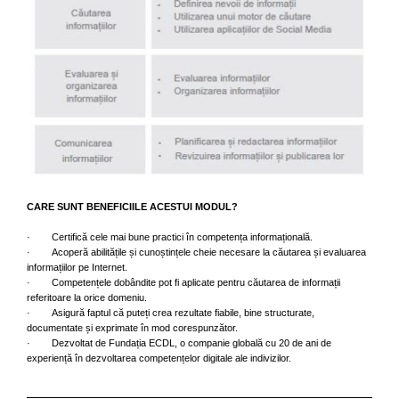
CARE SUNT BENEFICIILE ACESTUI MODUL?
· Certifică cele mai bune practici în competența informațională.
· Acoperă abilitățile și cunoștințele cheie necesare la căutarea și evaluarea
informațiilor pe Internet.
· Competențele dobândite pot fi aplicate pentru căutarea de informații
referitoare la orice domeniu.
· Asigură faptul că puteți crea rezultate fiabile, bine structurate,
documentate și exprimate în mod corespunzător.
· Dezvoltat de Fundația ECDL, o companie globală cu 20 de ani de
experiență în dezvoltarea competențelor digitale ale indivizilor.