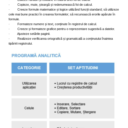
· Copieze, mute, șteargă și redenumească foi de calcul.
· Creeze formule matematice și logice utilizând funcții standard; să utilizeze
cele mai bune practici în crearea formulelor; să recunoască erorile apărute în
formule.
· Formateze numere și text, conținute în registrul de calcul.
· Creeze și formateze grafice pentru o reprezentare sugestivă a datelor.
· Ajusteze setările paginii.
· Realizeze verificarea ortografică și gramaticală a conținutului înaintea
tipăririi registrului.