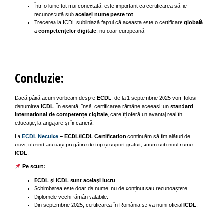
Într-o lume tot mai conectată, este important ca certificarea să fie
recunoscută sub
același nume peste tot
.
Trecerea la ICDL subliniază faptul că aceasta este o certificare
globală
a competențelor digitale
, nu doar europeană.
Concluzie:
Dacă până acum vorbeam despre
ECDL
, de la 1 septembrie 2025 vom folosi
denumirea
ICDL
. În esență, însă, certificarea rămâne aceeași: un
standard
internațional de competențe digitale
, care îți oferă un avantaj real în
educație, la angajare și în carieră.
La
ECDL Neculce
– ECDL/ICDL Certification
continuăm să fim alături de
elevi, oferind aceeași pregătire de top și suport gratuit, acum sub noul nume
ICDL
.
Pe scurt:
ECDL și ICDL sunt același lucru
.
Schimbarea este doar de nume, nu de conținut sau recunoaștere.
Diplomele vechi rămân valabile.
Din septembrie 2025, certificarea în România se va numi oficial
ICDL
.