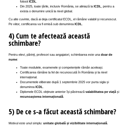
folosit
ICDL
.
Din 2025, toate țările, inclusiv România, se aliniază la
ICDL
, pentru a
exista o denumire unică la nivel global.
Cu alte cuvinte, dacă ai deja certificatul ECDL, el rămâne valabil și recunoscut.
Pe viitor, certificarea va fi emisă sub denumirea
ICDL
.
4) Cum te afectează această
schimbare?
Pentru elevi, părinți, profesori sau angajatori, schimbarea este una
doar de
nume
:
Toate modulele, examenele și competențele rămân aceleași.
Certificarea rămâne la fel de recunoscută în România și la nivel
internațional.
Documentele eliberate după 1 septembrie 2025 vor purta sigla și
denumirea
ICDL
.
Diplomele ECDL obținute anterior își păstrează
valabilitatea pe viață
și
recunoașterea internațională
.
5) De ce s-a făcut această schimbare?
Motivul este unul simplu:
unitate globală și vizibilitate internațională
.