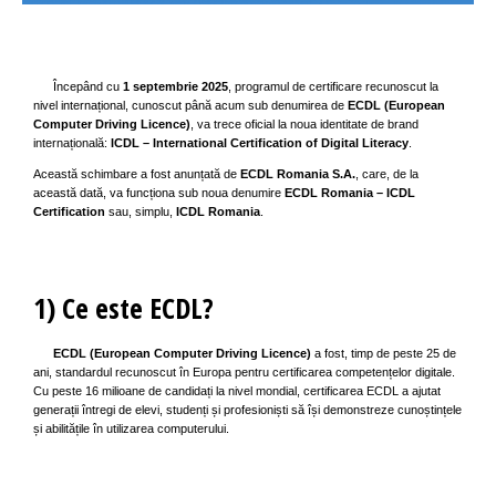
Începând cu
1 septembrie 2025
, programul de certificare recunoscut la
nivel internațional, cunoscut până acum sub denumirea de
ECDL (European
Computer Driving Licence)
, va trece oficial la noua identitate de brand
internațională:
ICDL – International Certification of Digital Literacy
.
Această schimbare a fost anunțată de
ECDL Romania S.A.
, care, de la
această dată, va funcționa sub noua denumire
ECDL Romania – ICDL
Certification
sau, simplu,
ICDL Romania
.
1) Ce este ECDL?
ECDL (European Computer Driving Licence)
a fost, timp de peste 25 de
ani, standardul recunoscut în Europa pentru certificarea competențelor digitale.
Cu peste 16 milioane de candidați la nivel mondial, certificarea ECDL a ajutat
generații întregi de elevi, studenți și profesioniști să își demonstreze cunoștințele
și abilitățile în utilizarea computerului.