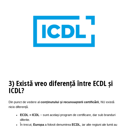
3) Există vreo diferență între ECDL și
ICDL?
Din punct de vedere al
conținutului și recunoașterii certificării
, NU există
nicio diferență.
ECDL = ICDL
– sunt același program de certificare, dar sub branduri
diferite.
În trecut,
Europa
a folosit denumirea
ECDL
, iar alte regiuni ale lumii au