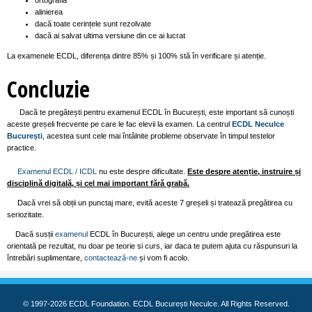
ortografia
alinierea
dacă toate cerințele sunt rezolvate
dacă ai salvat ultima versiune din ce ai lucrat
La examenele ECDL, diferența dintre 85% și 100% stă în verificare și atenție.
Concluzie
Dacă te pregătești pentru examenul ECDL în București, este important să cunoști
aceste greșeli frecvente pe care le fac elevii la examen. La centrul
ECDL Neculce
București
, acestea sunt cele mai întâlnite probleme observate în timpul testelor
practice.
Examenul ECDL / ICDL
nu este despre dificultate.
Este despre atenție, instruire și
disciplină digitală, și cel mai important fără grabă.
Dacă vrei să obții un punctaj mare, evită aceste 7 greșeli și tratează pregătirea cu
seriozitate.
Dacă susții
examenul
ECDL în București, alege un centru unde pregătirea este
orientată pe rezultat, nu doar pe teorie si curs, iar daca te putem ajuta cu răspunsuri la
întrebări suplimentare,
contactează-ne
și vom fi acolo.
© 1997-2026 ECDL Foundation. ECDL București Neculce. All Rights Reserved.