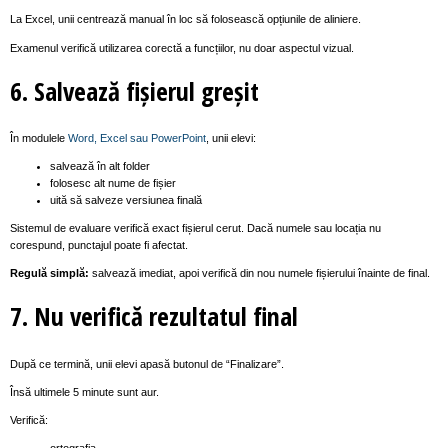
La Excel, unii centrează manual în loc să folosească opțiunile de aliniere.
Examenul verifică utilizarea corectă a funcțiilor, nu doar aspectul vizual.
6. Salvează fișierul greșit
În modulele
Word, Excel sau PowerPoint
, unii elevi:
salvează în alt folder
folosesc alt nume de fișier
uită să salveze versiunea finală
Sistemul de evaluare verifică exact fișierul cerut. Dacă numele sau locația nu
corespund, punctajul poate fi afectat.
Regulă simplă:
salvează imediat, apoi verifică din nou numele fișierului înainte de final.
7. Nu verifică rezultatul final
După ce termină, unii elevi apasă butonul de “Finalizare”.
Însă ultimele 5 minute sunt aur.
Verifică: