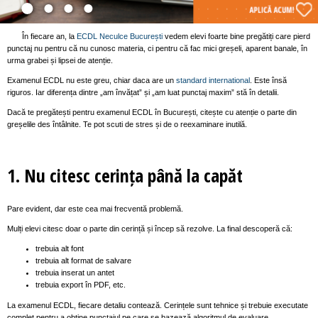
În fiecare an, la
ECDL Neculce București
vedem elevi foarte bine pregătiți care pierd
punctaj nu pentru că nu cunosc materia, ci pentru că fac mici greșeli, aparent banale, în
urma grabei și lipsei de atenție.
Examenul ECDL nu este greu, chiar daca are un
standard international
. Este însă
riguros. Iar diferența dintre „am învățat” și „am luat punctaj maxim” stă în detalii.
Dacă te pregătești pentru examenul ECDL în București, citește cu atenție o parte din
greșelile des întâlnite. Te pot scuti de stres și de o reexaminare inutilă.
1. Nu citesc cerința până la capăt
Pare evident, dar este cea mai frecventă problemă.
Mulți elevi citesc doar o parte din cerință și încep să rezolve. La final descoperă că:
trebuia alt font
trebuia alt format de salvare
trebuia inserat un antet
trebuia export în PDF, etc.
La examenul ECDL, fiecare detaliu contează. Cerințele sunt tehnice și trebuie executate
complet pentru a obține punctajul pe care se bazează algoritmul de evaluare.