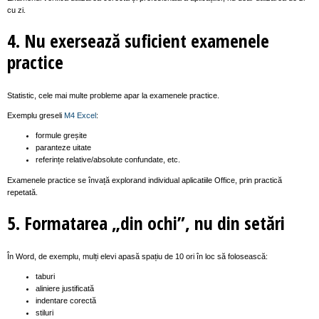
cu zi.
4. Nu exersează suficient examenele
practice
Statistic, cele mai multe probleme apar la examenele practice.
Exemplu greseli
M4 Excel
:
formule greșite
paranteze uitate
referințe relative/absolute confundate, etc.
Examenele practice se învață explorand individual aplicatiile Office, prin practică
repetată.
5. Formatarea „din ochi”, nu din setări
În Word, de exemplu, mulți elevi apasă spațiu de 10 ori în loc să folosească:
taburi
aliniere justificată
indentare corectă
stiluri