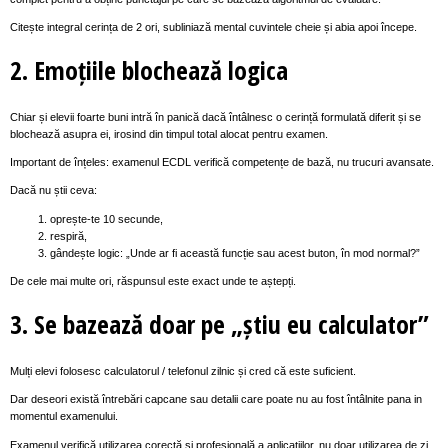
Citește integral cerința de 2 ori, subliniază mental cuvintele cheie și abia apoi începe.
2. Emoțiile blochează logica
Chiar și elevii foarte buni intră în panică dacă întâlnesc o cerință formulată diferit și se
blochează asupra ei, irosind din timpul total alocat pentru examen.
Important de înțeles: examenul ECDL verifică competențe de bază, nu trucuri avansate.
Dacă nu știi ceva:
oprește-te 10 secunde,
respiră,
gândește logic: „Unde ar fi această funcție sau acest buton, în mod normal?”
De cele mai multe ori, răspunsul este exact unde te aștepți.
3. Se bazează doar pe „știu eu calculator”
Mulți elevi folosesc calculatorul / telefonul zilnic și cred că este suficient.
Dar deseori există întrebări capcane sau detalii care poate nu au fost întâlnite pana in
momentul examenului.
Examenul verifică utilizarea corectă și profesională a aplicațiilor, nu doar utilizarea de zi