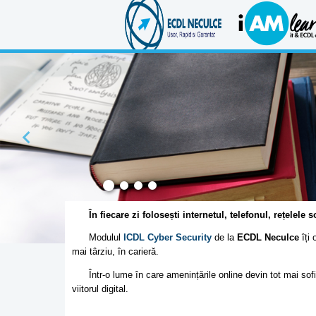
În fiecare zi folosești internetul, telefonul, rețelele
Modulul
ICDL Cyber Security
de la
ECDL Neculce
îți 
mai târziu, în carieră.
Într-o lume în care amenințările online devin tot mai sofis
viitorul digital.