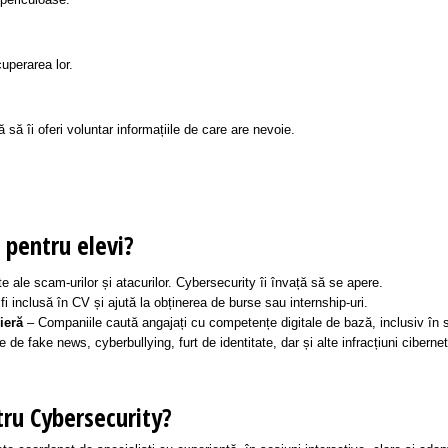
 periculoase.
cuperarea lor.
să îi oferi voluntar informațiile de care are nevoie.
 pentru elevi?
te ale scam-urilor și atacurilor. Cybersecurity îi învață să se apere.
i inclusă în CV și ajută la obținerea de burse sau internship-uri.
ieră
– Companiile caută angajați cu competențe digitale de bază, inclusiv în s
 de fake news, cyberbullying, furt de identitate, dar și alte infracțiuni cibernet
tru Cybersecurity?