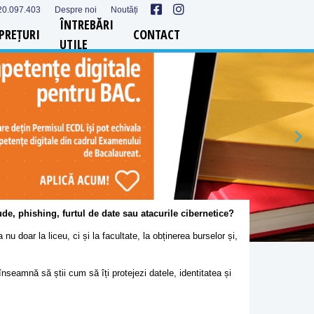
20.097.403
Despre noi
Noutăți
ÎNTREBĂRI
PREȚURI
CONTACT
UTILE
raude, phishing, furtul de date sau atacurile cibernetice?
nu doar la liceu, ci și la facultate, la obținerea burselor și,
eamnă să știi cum să îți protejezi datele, identitatea și