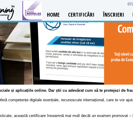
07
HOME
CERTIFICĂRI
ÎNSCRIERI
 sociale și aplicațiile online. Dar știi cu adevărat cum să te protejezi de f
oferă competențe digitale esențiale, recunoscute internațional, care te vor ajuta 
ticate, această certificare înseamnă mai mult decât un examen promovat – îns