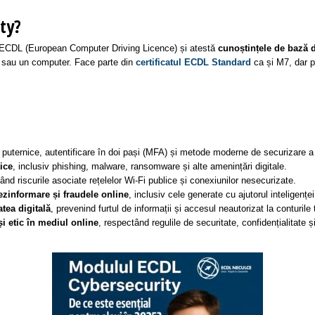
ity?
lor ECDL (European Computer Driving Licence) și atestă
cunoștințele de bază d
rt sau un computer. Face parte din
certificatul
ECDL Standard
ca și M7, dar p
 puternice, autentificare în doi pași (MFA) și metode moderne de securizare a
tice
, inclusiv phishing, malware, ransomware și alte amenințări digitale.
tând riscurile asociate rețelelor Wi-Fi publice și conexiunilor nesecurizate.
ezinformare și fraudele online
, inclusiv cele generate cu ajutorul inteligenței 
atea digitală
, prevenind furtul de informații și accesul neautorizat la conturile 
 etic în mediul online
, respectând regulile de securitate, confidențialitate și