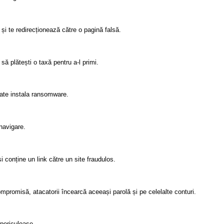
și te redirecționează către o pagină falsă.
să plătești o taxă pentru a-l primi.
ate instala ransomware.
 navigare.
și conține un link către un site fraudulos.
promisă, atacatorii încearcă aceeași parolă și pe celelalte conturi.