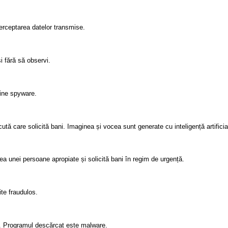
terceptarea datelor transmise.
i fără să observi.
ine spyware.
tă care solicită bani. Imaginea și vocea sunt generate cu inteligență artificia
cea unei persoane apropiate și solicită bani în regim de urgență.
ite fraudulos.
re. Programul descărcat este malware.