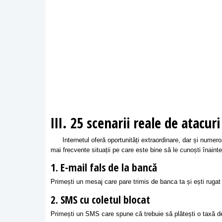
III. 25 scenarii reale de atacur
Internetul oferă oportunități extraordinare, dar și numeroase
mai frecvente situații pe care este bine să le cunoști înainte
1. E-mail fals de la bancă
Primești un mesaj care pare trimis de banca ta și ești rugat să
2. SMS cu coletul blocat
Primești un SMS care spune că trebuie să plătești o taxă de l