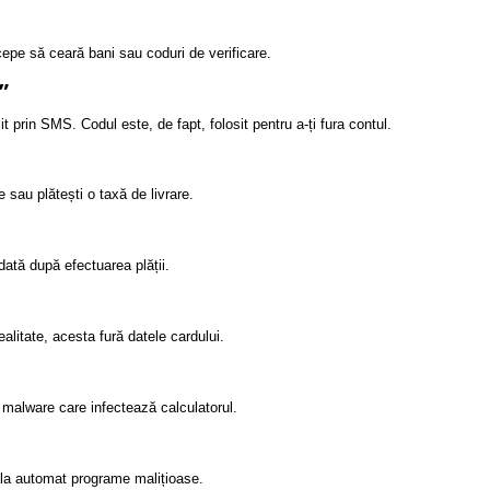
cepe să ceară bani sau coduri de verificare.
”
t prin SMS. Codul este, de fapt, folosit pentru a-ți fura contul.
 sau plătești o taxă de livrare.
odată după efectuarea plății.
realitate, acesta fură datele cardului.
 malware care infectează calculatorul.
ala automat programe malițioase.