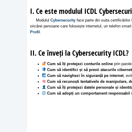
I. Ce este modulul ICDL Cybersecur
Modulul
Cybersecurity
face parte din suita certificări
oricărei persoane care folosește internetul, un telefon sma
Profil
.
II. Ce înveți la Cybersecurity ICDL?
Cum să îți protejezi conturile online
prin parole
Cum să identifici și să previi atacurile ciberne
Cum să navighezi în siguranță pe internet
, evi
Cum să recunoști tentativele de manipulare, d
Cum să îți protejezi datele personale și identit
Cum să adopți un comportament responsabil și