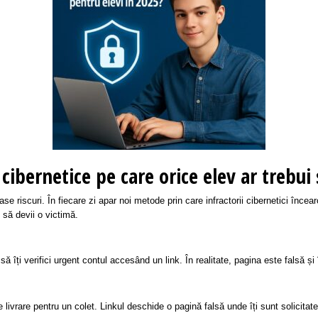
i cibernetice pe care orice elev ar trebui
 riscuri. În fiecare zi apar noi metode prin care infractorii cibernetici încear
 să devii o victimă.
 îți verifici urgent contul accesând un link. În realitate, pagina este falsă și 
ivrare pentru un colet. Linkul deschide o pagină falsă unde îți sunt solicitate