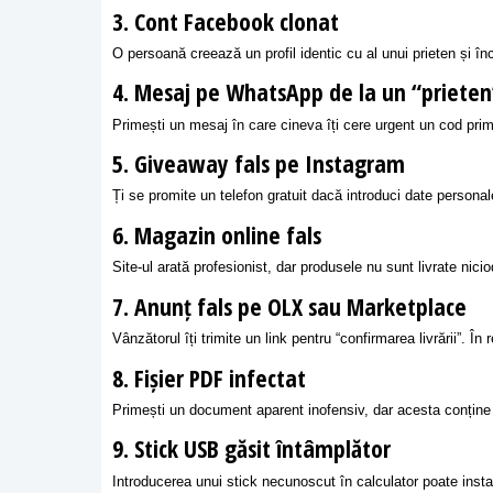
3. Cont Facebook clonat
O persoană creează un profil identic cu al unui prieten și în
4. Mesaj pe WhatsApp de la un “prieten
Primești un mesaj în care cineva îți cere urgent un cod primi
5. Giveaway fals pe Instagram
Ți se promite un telefon gratuit dacă introduci date personale
6. Magazin online fals
Site-ul arată profesionist, dar produsele nu sunt livrate nici
7. Anunț fals pe OLX sau Marketplace
Vânzătorul îți trimite un link pentru “confirmarea livrării”. În 
8. Fișier PDF infectat
Primești un document aparent inofensiv, dar acesta conține
9. Stick USB găsit întâmplător
Introducerea unui stick necunoscut în calculator poate inst