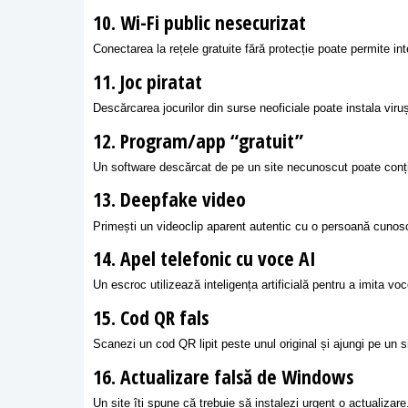
10. Wi-Fi public nesecurizat
Conectarea la rețele gratuite fără protecție poate permite in
11. Joc piratat
Descărcarea jocurilor din surse neoficiale poate instala viruș
12. Program/app “gratuit”
Un software descărcat de pe un site necunoscut poate conț
13. Deepfake video
Primești un videoclip aparent autentic cu o persoană cunoscu
14. Apel telefonic cu voce AI
Un escroc utilizează inteligența artificială pentru a imita vo
15. Cod QR fals
Scanezi un cod QR lipit peste unul original și ajungi pe un s
16. Actualizare falsă de Windows
Un site îți spune că trebuie să instalezi urgent o actualiza