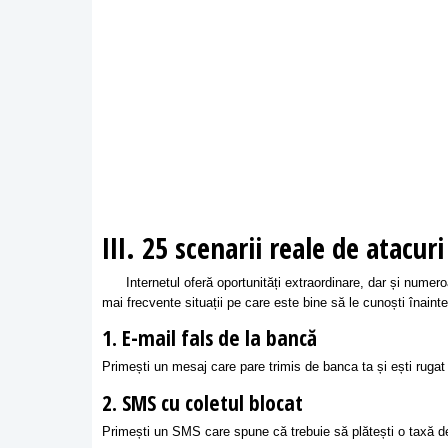
III. 25 scenarii reale de atacur
Internetul oferă oportunități extraordinare, dar și numeroase
mai frecvente situații pe care este bine să le cunoști înainte
1. E-mail fals de la bancă
Primești un mesaj care pare trimis de banca ta și ești rugat să
2. SMS cu coletul blocat
Primești un SMS care spune că trebuie să plătești o taxă de l