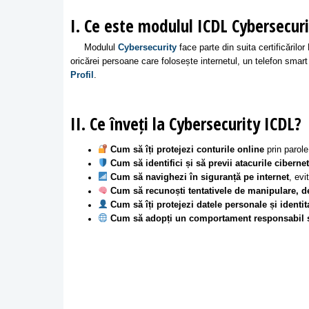
I. Ce este modulul ICDL Cybersecur
Modulul
Cybersecurity
face parte din suita certificări
oricărei persoane care folosește internetul, un telefon sma
Profil
.
II. Ce înveți la Cybersecurity ICDL?
Cum să îți protejezi conturile online
prin parole
Cum să identifici și să previi atacurile ciberne
Cum să navighezi în siguranță pe internet
, evi
Cum să recunoști tentativele de manipulare, d
Cum să îți protejezi datele personale și identit
Cum să adopți un comportament responsabil și