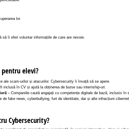
 periculoase.
cuperarea lor.
să îi oferi voluntar informațiile de care are nevoie.
 pentru elevi?
te ale scam-urilor și atacurilor. Cybersecurity îi învață să se apere.
i inclusă în CV și ajută la obținerea de burse sau internship-uri.
ieră
– Companiile caută angajați cu competențe digitale de bază, inclusiv în s
 de fake news, cyberbullying, furt de identitate, dar și alte infracțiuni cibernet
tru Cybersecurity?