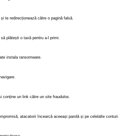
și te redirecționează către o pagină falsă.
să plătești o taxă pentru a-l primi.
ate instala ransomware.
 navigare.
și conține un link către un site fraudulos.
promisă, atacatorii încearcă aceeași parolă și pe celelalte conturi.