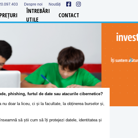
20.097.403
Despre noi
Noutăți
ÎNTREBĂRI
PREȚURI
CONTACT
UTILE
raude, phishing, furtul de date sau atacurile cibernetice?
nu doar la liceu, ci și la facultate, la obținerea burselor și,
eamnă să știi cum să îți protejezi datele, identitatea și