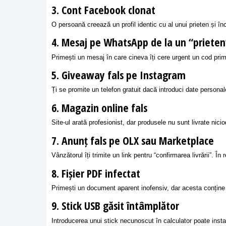
3. Cont Facebook clonat
O persoană creează un profil identic cu al unui prieten și în
4. Mesaj pe WhatsApp de la un “prieten
Primești un mesaj în care cineva îți cere urgent un cod primi
5. Giveaway fals pe Instagram
Ți se promite un telefon gratuit dacă introduci date personale
6. Magazin online fals
Site-ul arată profesionist, dar produsele nu sunt livrate nici
7. Anunț fals pe OLX sau Marketplace
Vânzătorul îți trimite un link pentru “confirmarea livrării”. În 
8. Fișier PDF infectat
Primești un document aparent inofensiv, dar acesta conține
9. Stick USB găsit întâmplător
Introducerea unui stick necunoscut în calculator poate inst