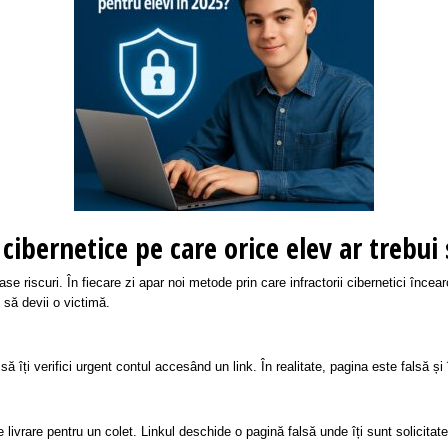
i cibernetice pe care orice elev ar trebui
 riscuri. În fiecare zi apar noi metode prin care infractorii cibernetici încear
 să devii o victimă.
 îți verifici urgent contul accesând un link. În realitate, pagina este falsă și 
ivrare pentru un colet. Linkul deschide o pagină falsă unde îți sunt solicitate