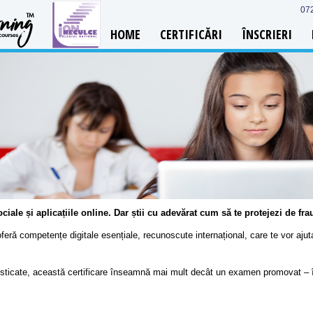
07
HOME
CERTIFICĂRI
ÎNSCRIERI
 sociale și aplicațiile online. Dar știi cu adevărat cum să te protejezi de f
oferă competențe digitale esențiale, recunoscute internațional, care te vor ajuta 
ticate, această certificare înseamnă mai mult decât un examen promovat – îns