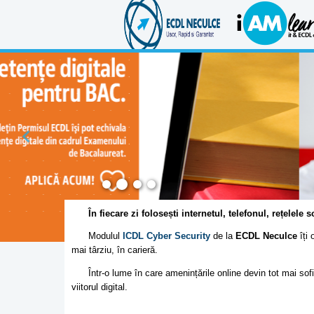
În fiecare zi folosești internetul, telefonul, rețelele
Modulul
ICDL Cyber Security
de la
ECDL Neculce
îți 
mai târziu, în carieră.
Într-o lume în care amenințările online devin tot mai sofis
viitorul digital.