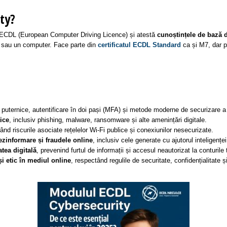
ity?
lor ECDL (European Computer Driving Licence) și atestă
cunoștințele de bază d
rt sau un computer. Face parte din
certificatul
ECDL Standard
ca și M7, dar p
 puternice, autentificare în doi pași (MFA) și metode moderne de securizare a
tice
, inclusiv phishing, malware, ransomware și alte amenințări digitale.
tând riscurile asociate rețelelor Wi-Fi publice și conexiunilor nesecurizate.
ezinformare și fraudele online
, inclusiv cele generate cu ajutorul inteligenței 
atea digitală
, prevenind furtul de informații și accesul neautorizat la conturile 
 etic în mediul online
, respectând regulile de securitate, confidențialitate și