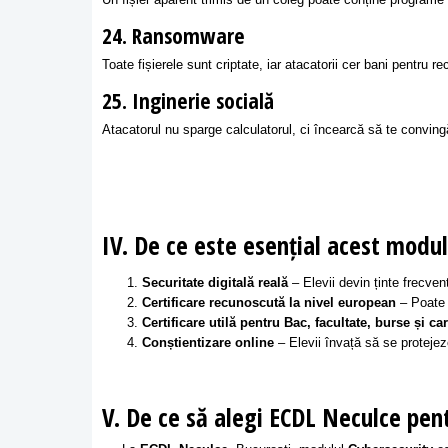
Un fișier aparent trimis de un coleg poate conține programe
24. Ransomware
Toate fișierele sunt criptate, iar atacatorii cer bani pentru re
25. Inginerie socială
Atacatorul nu sparge calculatorul, ci încearcă să te convingă 
IV. De ce este esențial acest modul
Securitate digitală reală
– Elevii devin ținte frecven
Certificare recunoscută la nivel european
– Poate f
Certificare utilă pentru Bac, facultate, burse și car
Conștientizare online
– Elevii învață să se protejeze
V. De ce să alegi ECDL Neculce pen