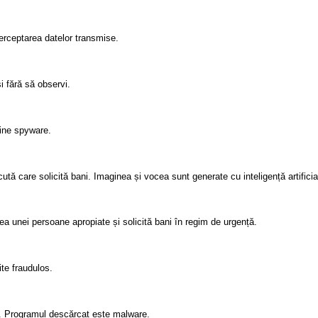
terceptarea datelor transmise.
i fără să observi.
ine spyware.
tă care solicită bani. Imaginea și vocea sunt generate cu inteligență artificia
cea unei persoane apropiate și solicită bani în regim de urgență.
ite fraudulos.
re. Programul descărcat este malware.