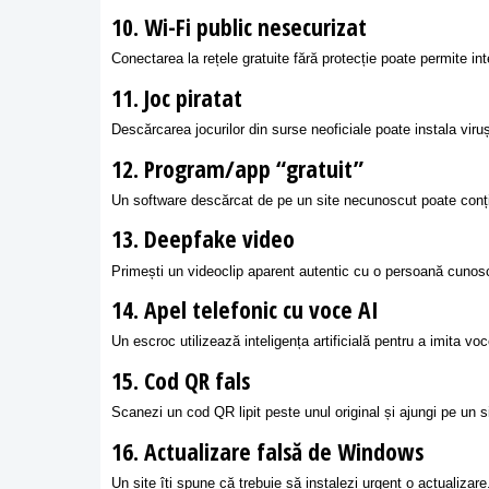
10. Wi-Fi public nesecurizat
Conectarea la rețele gratuite fără protecție poate permite in
11. Joc piratat
Descărcarea jocurilor din surse neoficiale poate instala viruș
12. Program/app “gratuit”
Un software descărcat de pe un site necunoscut poate conț
13. Deepfake video
Primești un videoclip aparent autentic cu o persoană cunoscu
14. Apel telefonic cu voce AI
Un escroc utilizează inteligența artificială pentru a imita vo
15. Cod QR fals
Scanezi un cod QR lipit peste unul original și ajungi pe un s
16. Actualizare falsă de Windows
Un site îți spune că trebuie să instalezi urgent o actualiza