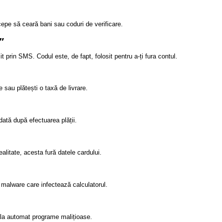
cepe să ceară bani sau coduri de verificare.
”
t prin SMS. Codul este, de fapt, folosit pentru a-ți fura contul.
 sau plătești o taxă de livrare.
odată după efectuarea plății.
realitate, acesta fură datele cardului.
 malware care infectează calculatorul.
ala automat programe malițioase.