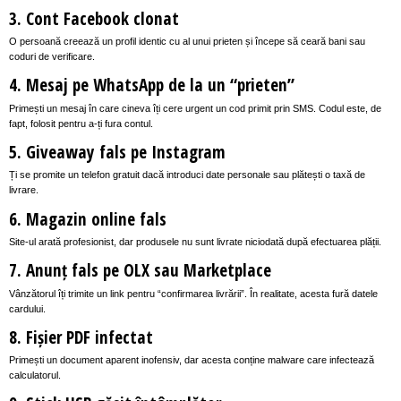
3. Cont Facebook clonat
O persoană creează un profil identic cu al unui prieten și începe să ceară bani sau
coduri de verificare.
4. Mesaj pe WhatsApp de la un “prieten”
Primești un mesaj în care cineva îți cere urgent un cod primit prin SMS. Codul este, de
fapt, folosit pentru a-ți fura contul.
5. Giveaway fals pe Instagram
Ți se promite un telefon gratuit dacă introduci date personale sau plătești o taxă de
livrare.
6. Magazin online fals
Site-ul arată profesionist, dar produsele nu sunt livrate niciodată după efectuarea plății.
7. Anunț fals pe OLX sau Marketplace
Vânzătorul îți trimite un link pentru “confirmarea livrării”. În realitate, acesta fură datele
cardului.
8. Fișier PDF infectat
Primești un document aparent inofensiv, dar acesta conține malware care infectează
calculatorul.