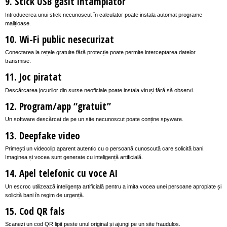
9. Stick USB găsit întâmplător
Introducerea unui stick necunoscut în calculator poate instala automat programe
malițioase.
10. Wi-Fi public nesecurizat
Conectarea la rețele gratuite fără protecție poate permite interceptarea datelor
transmise.
11. Joc piratat
Descărcarea jocurilor din surse neoficiale poate instala viruși fără să observi.
12. Program/app “gratuit”
Un software descărcat de pe un site necunoscut poate conține spyware.
13. Deepfake video
Primești un videoclip aparent autentic cu o persoană cunoscută care solicită bani.
Imaginea și vocea sunt generate cu inteligență artificială.
14. Apel telefonic cu voce AI
Un escroc utilizează inteligența artificială pentru a imita vocea unei persoane apropiate și
solicită bani în regim de urgență.
15. Cod QR fals
Scanezi un cod QR lipit peste unul original și ajungi pe un site fraudulos.