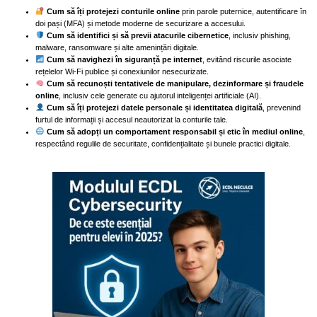
Cum să îți protejezi conturile online
prin parole puternice, autentificare în
doi pași (MFA) și metode moderne de securizare a accesului.
Cum să identifici și să previi atacurile cibernetice
, inclusiv phishing,
malware, ransomware și alte amenințări digitale.
Cum să navighezi în siguranță pe internet
, evitând riscurile asociate
rețelelor Wi-Fi publice și conexiunilor nesecurizate.
Cum să recunoști tentativele de manipulare, dezinformare și fraudele
online
, inclusiv cele generate cu ajutorul inteligenței artificiale (AI).
Cum să îți protejezi datele personale și identitatea digitală
, prevenind
furtul de informații și accesul neautorizat la conturile tale.
Cum să adopți un comportament responsabil și etic în mediul online
,
respectând regulile de securitate, confidențialitate și bunele practici digitale.