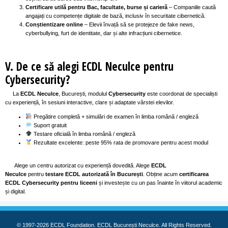
Certificare utilă pentru Bac, facultate, burse și carieră
– Companiile caută
angajați cu competențe digitale de bază, inclusiv în securitate cibernetică.
Conștientizare online
– Elevii învață să se protejeze de fake news,
cyberbullying, furt de identitate, dar și alte infracțiuni cibernetice.
V. De ce să alegi ECDL Neculce pentru
Cybersecurity?
La
ECDL Neculce
, București, modulul
Cybersecurity
este coordonat de specialiști
cu experiență, în sesiuni interactive, clare și adaptate vârstei elevilor.
Pregătire completă + simulări de examen în limba română / engleză
Suport gratuit
Testare oficială în limba română / engleză
Rezultate excelente: peste 95% rata de promovare pentru acest modul
Alege un centru autorizat cu experiență dovedită. Alege
ECDL
Neculce
pentru
testare ECDL autorizată în București
. Obține acum
certificarea
ECDL Cybersecurity pentru liceeni
și investește cu un pas înainte în viitorul academic
și digital.
© 1997-2026 ECDL Foundation. ECDL București Neculce. All Rights Reserved.