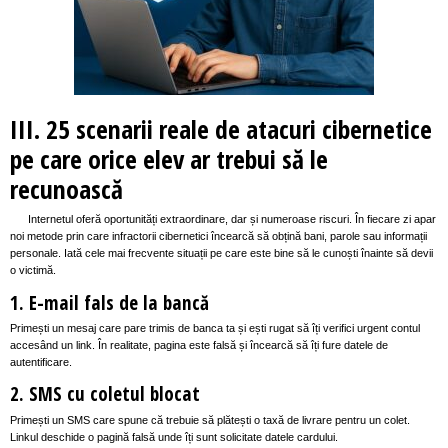
III. 25 scenarii reale de atacuri cibernetice
pe care orice elev ar trebui să le
recunoască
Internetul oferă oportunități extraordinare, dar și numeroase riscuri. În fiecare zi apar
noi metode prin care infractorii cibernetici încearcă să obțină bani, parole sau informații
personale. Iată cele mai frecvente situații pe care este bine să le cunoști înainte să devii
o victimă.
1. E-mail fals de la bancă
Primești un mesaj care pare trimis de banca ta și ești rugat să îți verifici urgent contul
accesând un link. În realitate, pagina este falsă și încearcă să îți fure datele de
autentificare.
2. SMS cu coletul blocat
Primești un SMS care spune că trebuie să plătești o taxă de livrare pentru un colet.
Linkul deschide o pagină falsă unde îți sunt solicitate datele cardului.