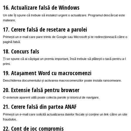
16. Actualizare falsă de Windows
Un site îți spune că trebuie să instalezi urgent o actualizare. Programul descărcat este
malware.
17. Cerere falsă de resetare a parolei
Primești un e-mail care pare trimis de Google sau Microsoft și te redirecționează către o
pagină falsă.
18. Concurs fals
Ți se spune că ai câștigat un premiu important, însă trebuie să plătești o taxă pentru a-l
primi.
19. Atașament Word cu macrocomenzi
Deschiderea documentului și activarea macrocomenzilor poate instala ransomware.
20. Extensie falsă pentru browser
O extensie aparent utilă poate colecta parole și istoricul de navigare.
21. Cerere falsă din partea ANAF
Primești un e-mail care solicită actualizarea datelor fiscale și conține un link către un site
fraudulos.
22. Cont de joc compromis