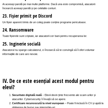
Ai aceeași parolă pe mai multe platforme. Dacă una este compromisă, atacatorii
încearcă aceeași parolă și pe celelalte conturi.
23. Fișier primit pe Discord
Un fișier aparent trimis de un coleg poate conține programe periculoase.
24. Ransomware
Toate fișierele sunt criptate, iar atacatorii cer bani pentru recuperarea lor.
25. Inginerie socială
Atacatorul nu sparge calculatorul, ci încearcă să te convingă să îi oferi voluntar
informațiile de care are nevoie.
IV. De ce este esențial acest modul pentru
elevi?
Securitate digitală reală
– Elevii devin ținte frecvente ale scam-urilor și
atacurilor. Cybersecurity îi învață să se apere.
Certificare recunoscută la nivel european
– Poate fi inclusă în CV și ajută la
obținerea de burse sau internship-uri.