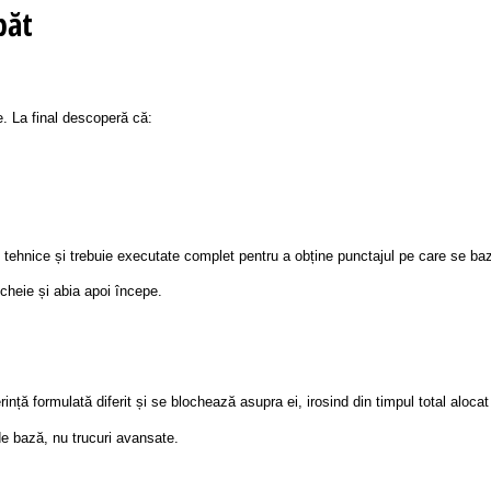
păt
e. La final descoperă că:
tehnice și trebuie executate complet pentru a obține punctajul pe care se ba
 cheie și abia apoi începe.
erință formulată diferit și se blochează asupra ei, irosind din timpul total aloc
e bază, nu trucuri avansate.