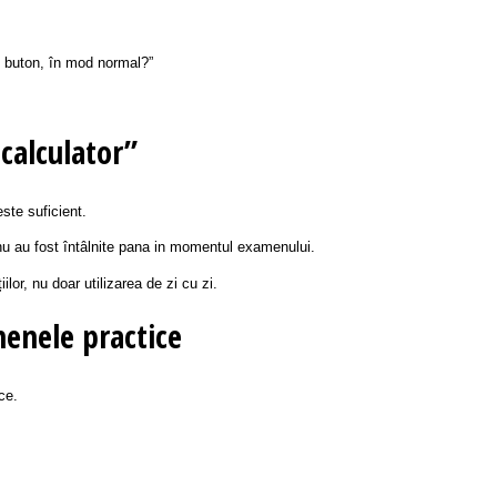
t buton, în mod normal?”
 calculator”
este suficient.
 nu au fost întâlnite pana in momentul examenului.
ilor, nu doar utilizarea de zi cu zi.
menele practice
ce.