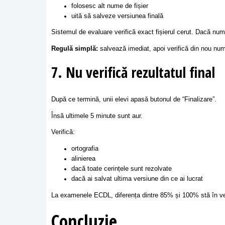
folosesc alt nume de fișier
uită să salveze versiunea finală
Sistemul de evaluare verifică exact fișierul cerut. Dacă num
Regulă simplă:
salvează imediat, apoi verifică din nou numel
7. Nu verifică rezultatul final
După ce termină, unii elevi apasă butonul de “Finalizare”.
Însă ultimele 5 minute sunt aur.
Verifică:
ortografia
alinierea
dacă toate cerințele sunt rezolvate
dacă ai salvat ultima versiune din ce ai lucrat
La examenele ECDL, diferența dintre 85% și 100% stă în veri
Concluzie