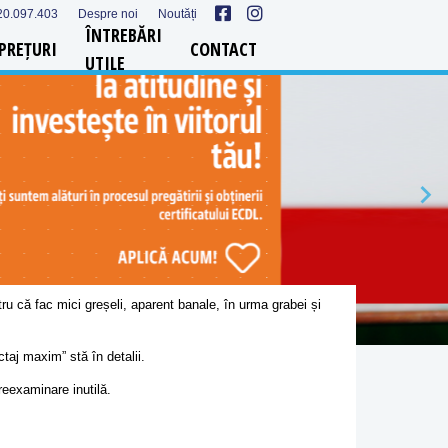
20.097.403
Despre noi
Noutăți
ÎNTREBĂRI
PREȚURI
CONTACT
UTILE
ru că fac mici greșeli, aparent banale, în urma grabei și
ctaj maxim” stă în detalii.
reexaminare inutilă.