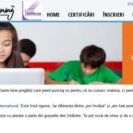
07
HOME
CERTIFICĂRI
ÎNSCRIERI
arte bine pregătiți care pierd punctaj nu pentru că nu cunosc materia, ci pent
ternational
. Este însă riguros. Iar diferența dintre „am învățat” și „am luat pun
 cu atenție o parte din greșelile des întâlnite. Te pot scuti de stres și de o 