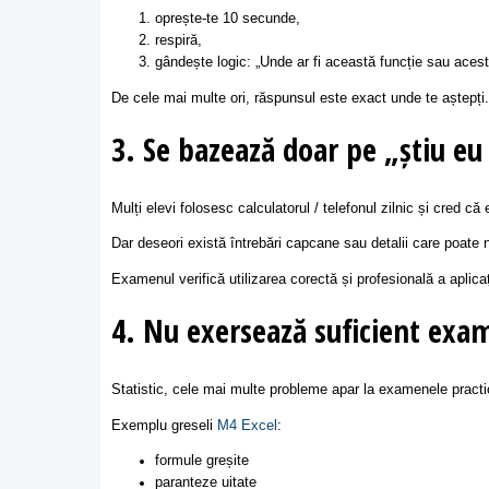
oprește-te 10 secunde,
respiră,
gândește logic: „Unde ar fi această funcție sau aces
De cele mai multe ori, răspunsul este exact unde te aștepți.
3. Se bazează doar pe „știu eu
Mulți elevi folosesc calculatorul / telefonul zilnic și cred că 
Dar deseori există întrebări capcane sau detalii care poate
Examenul verifică utilizarea corectă și profesională a aplicați
4. Nu exersează suficient exa
Statistic, cele mai multe probleme apar la examenele practi
Exemplu greseli
M4 Excel
:
formule greșite
paranteze uitate