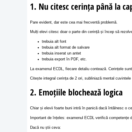
1. Nu citesc cerința până la ca
Pare evident, dar este cea mai frecventă problemă.
Mulți elevi citesc doar o parte din cerință și încep să rezolv
trebuia alt font
trebuia alt format de salvare
trebuia inserat un antet
trebuia export în PDF, etc.
La examenul ECDL, fiecare detaliu contează. Cerințele sunt 
Citește integral cerința de 2 ori, subliniază mental cuvintele
2. Emoțiile blochează logica
Chiar și elevii foarte buni intră în panică dacă întâlnesc o c
Important de înțeles: examenul ECDL verifică competențe d
Dacă nu știi ceva: