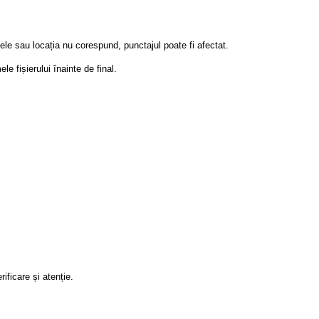
ele sau locația nu corespund, punctajul poate fi afectat.
e fișierului înainte de final.
ficare și atenție.