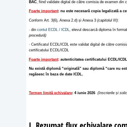
BAC
, fiind validate digital de către comisia de examen din c
Foarte important
:
nu este necesară copia legalizată a ce
Conform Art. 3(6), Anexa 2.d) și Anexa 3
(capitolul III)
:
· din
contul ECDL / ICDL
, elevul descarcă diploma în format
procedură)
· Certificatul ECDL/ICDL este validat digital de către comis
certificatului ECDL/ICDL
Foarte important
:
autenticitatea
certificatului ECDL/ICDL
Nu există diplomă “originală” sau diplomă “care nu este 
regăsesc în baza de date ICDL.
Termen limită echivalare
: 4 iunie 2026
(înscrierile și sol
I. Rezumat flux echivalare com