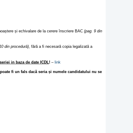
unoaștere și echivalare de la cerere înscriere BAC
(pag. 9 din
10 din procedură)
, fără a fi necesară copia legalizată a
seriei in baza de date ICDL
!
–
link
poate fi un fals dacă seria și numele candidatului nu se