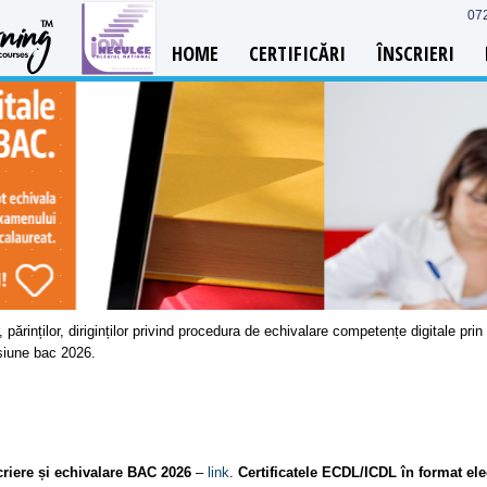
07
HOME
CERTIFICĂRI
ÎNSCRIERI
rinților, diriginților privind procedura de echivalare competențe digitale pri
esiune bac 2026.
riere și echivalare BAC 2026
–
link
.
Certificatele ECDL/ICDL în format el