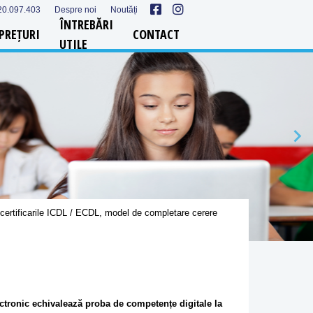
20.097.403
Despre noi
Noutăți
ÎNTREBĂRI
PREȚURI
CONTACT
UTILE
n certificarile ICDL / ECDL, model de completare cerere
ectronic echivalează proba de competențe digitale la