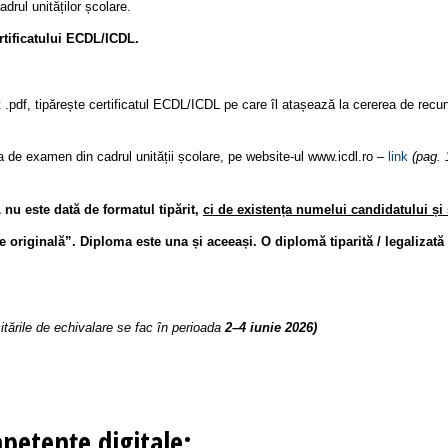
adrul unități
lor școlare.
rtificatului ECDL/ICDL.
 .pdf, tipărește certificatul ECDL/ICDL pe care îl atașează la cererea de rec
ia de examen din cadrul unității școlare, pe website-ul www.icdl.ro –
link
(pag. 
 nu este dată de formatul tipărit,
ci de existența numelui candidatului și 
originală”. Diploma este una și aceeași. O diplomă tiparită / legalizată 
icitările de echivalare se fac în perioada
2–4 iunie 2026)
petențe digitale: