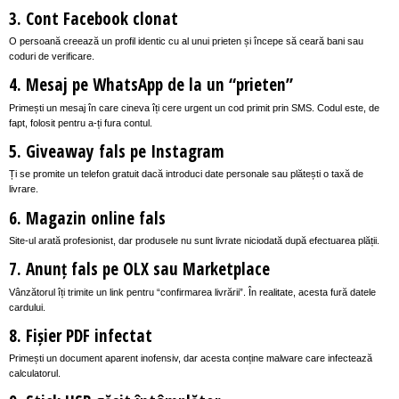
3. Cont Facebook clonat
O persoană creează un profil identic cu al unui prieten și începe să ceară bani sau
coduri de verificare.
4. Mesaj pe WhatsApp de la un “prieten”
Primești un mesaj în care cineva îți cere urgent un cod primit prin SMS. Codul este, de
fapt, folosit pentru a-ți fura contul.
5. Giveaway fals pe Instagram
Ți se promite un telefon gratuit dacă introduci date personale sau plătești o taxă de
livrare.
6. Magazin online fals
Site-ul arată profesionist, dar produsele nu sunt livrate niciodată după efectuarea plății.
7. Anunț fals pe OLX sau Marketplace
Vânzătorul îți trimite un link pentru “confirmarea livrării”. În realitate, acesta fură datele
cardului.
8. Fișier PDF infectat
Primești un document aparent inofensiv, dar acesta conține malware care infectează
calculatorul.