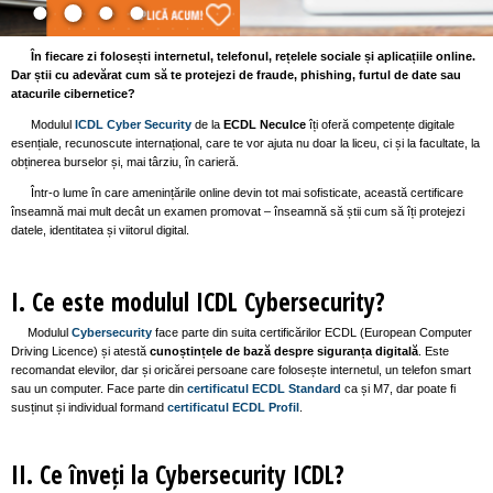
În fiecare zi folosești internetul, telefonul, rețelele sociale și aplicațiile online.
Dar știi cu adevărat cum să te protejezi de fraude, phishing, furtul de date sau
atacurile cibernetice?
Modulul
ICDL Cyber Security
de la
ECDL Neculce
îți oferă competențe digitale
esențiale, recunoscute internațional, care te vor ajuta nu doar la liceu, ci și la facultate, la
obținerea burselor și, mai târziu, în carieră.
Într-o lume în care amenințările online devin tot mai sofisticate, această certificare
înseamnă mai mult decât un examen promovat – înseamnă să știi cum să îți protejezi
datele, identitatea și viitorul digital.
I. Ce este modulul ICDL Cybersecurity?
Modulul
Cybersecurity
face parte din suita certificărilor ECDL (European Computer
Driving Licence) și atestă
cunoștințele de bază despre siguranța digitală
. Este
recomandat elevilor, dar și oricărei persoane care folosește internetul, un telefon smart
sau un computer. Face parte din
certificatul
ECDL Standard
ca și M7, dar poate fi
susținut și individual formand
certificatul ECDL Profil
.
II. Ce înveți la Cybersecurity ICDL?