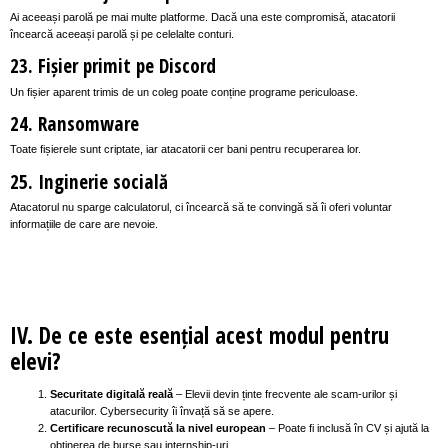
Ai aceeași parolă pe mai multe platforme. Dacă una este compromisă, atacatorii
încearcă aceeași parolă și pe celelalte conturi.
23. Fișier primit pe Discord
Un fișier aparent trimis de un coleg poate conține programe periculoase.
24. Ransomware
Toate fișierele sunt criptate, iar atacatorii cer bani pentru recuperarea lor.
25. Inginerie socială
Atacatorul nu sparge calculatorul, ci încearcă să te convingă să îi oferi voluntar
informațiile de care are nevoie.
IV. De ce este esențial acest modul pentru
elevi?
Securitate digitală reală
– Elevii devin ținte frecvente ale scam-urilor și
atacurilor. Cybersecurity îi învață să se apere.
Certificare recunoscută la nivel european
– Poate fi inclusă în CV și ajută la
obținerea de burse sau internship-uri.