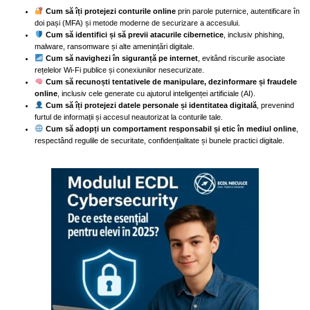
Cum să îți protejezi conturile online
prin parole puternice, autentificare în
doi pași (MFA) și metode moderne de securizare a accesului.
Cum să identifici și să previi atacurile cibernetice
, inclusiv phishing,
malware, ransomware și alte amenințări digitale.
Cum să navighezi în siguranță pe internet
, evitând riscurile asociate
rețelelor Wi-Fi publice și conexiunilor nesecurizate.
Cum să recunoști tentativele de manipulare, dezinformare și fraudele
online
, inclusiv cele generate cu ajutorul inteligenței artificiale (AI).
Cum să îți protejezi datele personale și identitatea digitală
, prevenind
furtul de informații și accesul neautorizat la conturile tale.
Cum să adopți un comportament responsabil și etic în mediul online
,
respectând regulile de securitate, confidențialitate și bunele practici digitale.