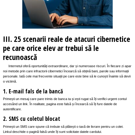
III. 25 scenarii reale de atacuri cibernetice
pe care orice elev ar trebui să le
recunoască
Internetul oferă oportunități extraordinare, dar și numeroase riscuri. În fiecare zi apar
noi metode prin care infractorii cibernetici încearcă să obțină bani, parole sau informații
personale. Iată cele mai frecvente situații pe care este bine să le cunoști înainte să devii
o victimă.
1. E-mail fals de la bancă
Primești un mesaj care pare trimis de banca ta și ești rugat să îți verifici urgent contul
accesând un link. În realitate, pagina este falsă și încearcă să îți fure datele de
autentificare.
2. SMS cu coletul blocat
Primești un SMS care spune că trebuie să plătești o taxă de livrare pentru un colet.
Linkul deschide o pagină falsă unde îți sunt solicitate datele cardului.