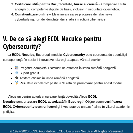
Certificare utilă pentru Bac, facultate, burse și carieră
– Companiile caută
angajați cu competențe digitale de bază, inclusiv în securitate cibernetică.
Conștientizare online
– Elevii învață să se protejeze de fake news,
cyberbullying, furt de identitate, dar și alte infracțiuni cibernetice.
V. De ce să alegi ECDL Neculce pentru
Cybersecurity?
La
ECDL Neculce
, București, modulul
Cybersecurity
este coordonat de specialiști
cu experiență, în sesiuni interactive, clare și adaptate vârstei elevilor.
Pregătire completă + simulări de examen în limba română / engleză
Suport gratuit
Testare oficială în limba română / engleză
Rezultate excelente: peste 95% rata de promovare pentru acest modul
Alege un centru autorizat cu experiență dovedită. Alege
ECDL
Neculce
pentru
testare ECDL autorizată în București
. Obține acum
certificarea
ECDL Cybersecurity pentru liceeni
și investește cu un pas înainte în viitorul academic
și digital.
© 1997-2026 ECDL Foundation. ECDL București Neculce. All Rights Reserved.