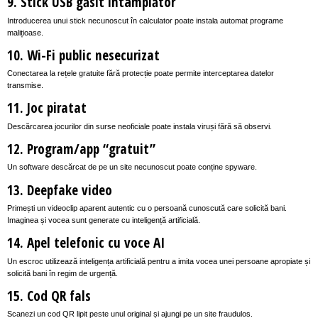
9. Stick USB găsit întâmplător
Introducerea unui stick necunoscut în calculator poate instala automat programe
malițioase.
10. Wi-Fi public nesecurizat
Conectarea la rețele gratuite fără protecție poate permite interceptarea datelor
transmise.
11. Joc piratat
Descărcarea jocurilor din surse neoficiale poate instala viruși fără să observi.
12. Program/app “gratuit”
Un software descărcat de pe un site necunoscut poate conține spyware.
13. Deepfake video
Primești un videoclip aparent autentic cu o persoană cunoscută care solicită bani.
Imaginea și vocea sunt generate cu inteligență artificială.
14. Apel telefonic cu voce AI
Un escroc utilizează inteligența artificială pentru a imita vocea unei persoane apropiate și
solicită bani în regim de urgență.
15. Cod QR fals
Scanezi un cod QR lipit peste unul original și ajungi pe un site fraudulos.