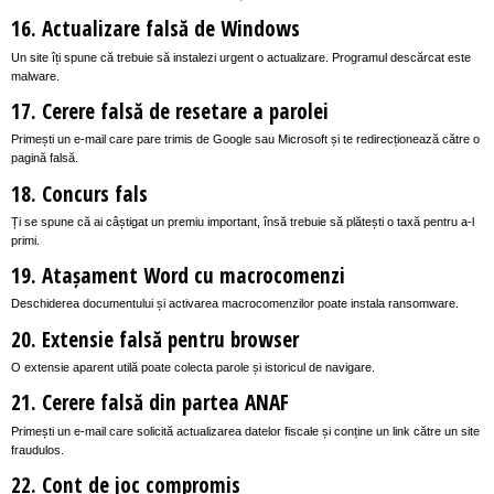
16. Actualizare falsă de Windows
Un site îți spune că trebuie să instalezi urgent o actualizare. Programul descărcat este
malware.
17. Cerere falsă de resetare a parolei
Primești un e-mail care pare trimis de Google sau Microsoft și te redirecționează către o
pagină falsă.
18. Concurs fals
Ți se spune că ai câștigat un premiu important, însă trebuie să plătești o taxă pentru a-l
primi.
19. Atașament Word cu macrocomenzi
Deschiderea documentului și activarea macrocomenzilor poate instala ransomware.
20. Extensie falsă pentru browser
O extensie aparent utilă poate colecta parole și istoricul de navigare.
21. Cerere falsă din partea ANAF
Primești un e-mail care solicită actualizarea datelor fiscale și conține un link către un site
fraudulos.
22. Cont de joc compromis